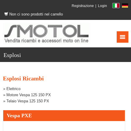
Registrazione
Login
Non ci sono prodotti nel carrello
Esplosi
Esplosi Ricambi
» Elettrico
» Motore Vespa 125 150 PX
» Telaio Vespa 125 150 PX
Vespa PXE