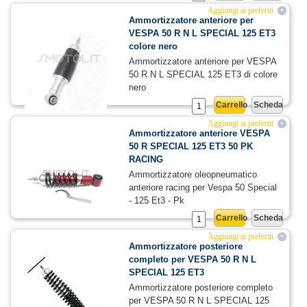
Aggiungi ai preferiti
+
Ammortizzatore anteriore per
VESPA 50 R N L SPECIAL 125 ET3
colore nero
Ammortizzatore anteriore per VESPA
50 R N L SPECIAL 125 ET3 di colore
nero
Carrello
Scheda
47,11 €
60,40 €
Aggiungi ai preferiti
+
Ammortizzatore anteriore VESPA
50 R SPECIAL 125 ET3 50 PK
RACING
Ammortizzatore oleopneumatico
anteriore racing per Vespa 50 Special
- 125 Et3 - Pk
Carrello
Scheda
44,10 €
70,00 €
Aggiungi ai preferiti
+
Ammortizzatore posteriore
completo per VESPA 50 R N L
SPECIAL 125 ET3
Ammortizzatore posteriore completo
per VESPA 50 R N L SPECIAL 125