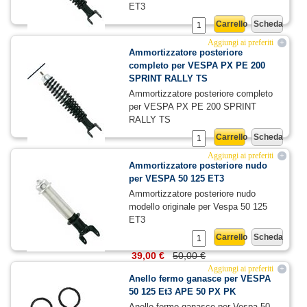
ET3
Carrello
Scheda
44,10 €
70,00 €
Aggiungi ai preferiti
+
Ammortizzatore posteriore
completo per VESPA PX PE 200
SPRINT RALLY TS
Ammortizzatore posteriore completo
per VESPA PX PE 200 SPRINT
RALLY TS
Carrello
Scheda
31,50 €
50,00 €
Aggiungi ai preferiti
+
Ammortizzatore posteriore nudo
per VESPA 50 125 ET3
Ammortizzatore posteriore nudo
modello originale per Vespa 50 125
ET3
Carrello
Scheda
39,00 €
50,00 €
Aggiungi ai preferiti
+
Anello fermo ganasce per VESPA
50 125 Et3 APE 50 PX PK
Anello fermo ganasce per Vespa 50