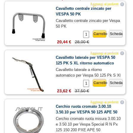
Aggiungi ai preferiti
+
Cavalletto centrale zincato per
VESPA 50 PK
Cavalletto centrale zincato per Vespa
50 PK
Carrello
Scheda
20,44 €
28,00 €
Aggiungi ai preferiti
+
Cavalletto laterale per VESPA 50
125 PK S XL ritorno automatico
Cavalletto laterale a ritorno
automatico per Vespa 50 125 Pk S Xl
Carrello
Scheda
23,62 €
37,50 €
Aggiungi ai preferiti
+
Cerchio ruota cromato 3.00.10
3.50.10 per VESPA 50 125 APE 50
Cerchio cromato ruota misura 3.00.10
e 3.50.10 per Vespa Special R N Px
125 150 200 PXE APE 50