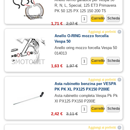
R, N, L, Special, 125 ET3 Primavera
PK 50 125 PX 125 150 200 T5
Carrello
Scheda
1,71 €
2,07 €
Aggiungi ai preferiti
+
Anello O-RING mozzo forcella
Vespa 50
Anello oring mozzo forcella Vespa 50
014013
Carrello
Scheda
1,63 €
1,97 €
Aggiungi ai preferiti
+
Asta rubinetto benzina per VESPA
PK PK XL PX125 PX150 P200E
Asta rubinetto completa Vespa Pk Pk
Xl PX125 PX150 P200E
Carrello
Scheda
2,42 €
3,11 €
Aggiungi ai preferiti
+