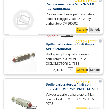
Aggiungi ai preferiti
+
Pistone membrana VESPA S LX
FLY carburatore
Pistone membrana per carburatore
scooter Piaggio Vespa S LX Fly
carburatore CM160802
Carrello
Scheda
58,93 €
71,00 €
Aggiungi ai preferiti
+
Spillo carburatore a 3 lati Vespa
APE Ciclomotori
Spillo per galleggiante benzina
carburatore a 3 lati VESPA APE
CICLOMOTORI 247653
2,07 €
Carrello
Scheda
Aggiungi ai preferiti
+
Spillo carburatore a 4 lati con
molla APE MP P501 P601 TM P703
Valvola a spillo carburatore a 4 lati
con molla APE MP P501 P601 TM
P703