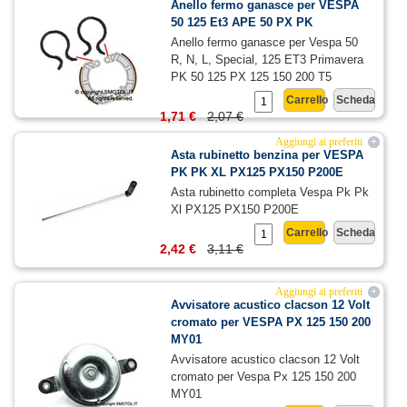
Anello fermo ganasce per VESPA
50 125 Et3 APE 50 PX PK
Anello fermo ganasce per Vespa 50
R, N, L, Special, 125 ET3 Primavera
PK 50 125 PX 125 150 200 T5
Carrello
Scheda
1,71 €
2,07 €
Aggiungi ai preferiti
+
Asta rubinetto benzina per VESPA
PK PK XL PX125 PX150 P200E
Asta rubinetto completa Vespa Pk Pk
Xl PX125 PX150 P200E
Carrello
Scheda
2,42 €
3,11 €
Aggiungi ai preferiti
+
Avvisatore acustico clacson 12 Volt
cromato per VESPA PX 125 150 200
MY01
Avvisatore acustico clacson 12 Volt
cromato per Vespa Px 125 150 200
MY01