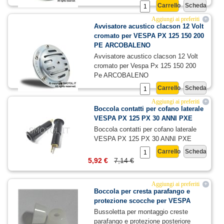
Carrello
Scheda
15,46 €
18,63 €
Aggiungi ai preferiti
+
Avvisatore acustico clacson 12 Volt
cromato per VESPA PX 125 150 200
PE ARCOBALENO
Avvisatore acustico clacson 12 Volt
cromato per Vespa Px 125 150 200
Pe ARCOBALENO
Carrello
Scheda
15,46 €
18,63 €
Aggiungi ai preferiti
+
Boccola contatti per cofano laterale
VESPA PX 125 PX 30 ANNI PXE
Boccola contatti per cofano laterale
VESPA PX 125 PX 30 ANNI PXE
Carrello
Scheda
5,92 €
7,14 €
Aggiungi ai preferiti
+
Boccola per cresta parafango e
protezione scocche per VESPA
Bussoletta per montaggio creste
parafango e protezione posteriore