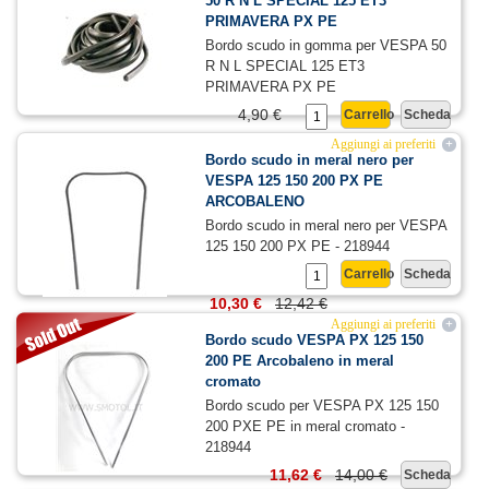
50 R N L SPECIAL 125 ET3
PRIMAVERA PX PE
Bordo scudo in gomma per VESPA 50
R N L SPECIAL 125 ET3
PRIMAVERA PX PE
4,90 €
Carrello
Scheda
Aggiungi ai preferiti
+
Bordo scudo in meral nero per
VESPA 125 150 200 PX PE
ARCOBALENO
Bordo scudo in meral nero per VESPA
125 150 200 PX PE - 218944
Carrello
Scheda
10,30 €
12,42 €
Aggiungi ai preferiti
+
Bordo scudo VESPA PX 125 150
200 PE Arcobaleno in meral
cromato
Bordo scudo per VESPA PX 125 150
200 PXE PE in meral cromato -
218944
11,62 €
14,00 €
Scheda