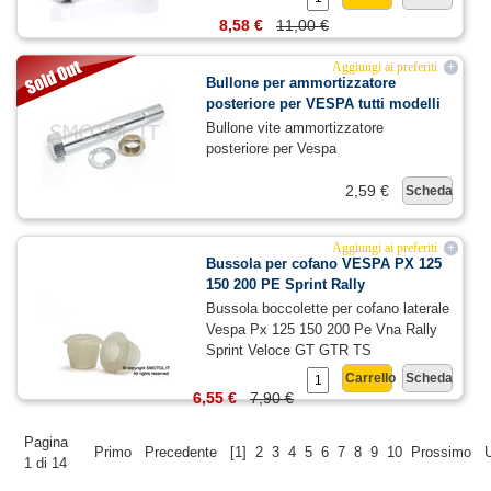
8,58 €
11,00 €
Aggiungi ai preferiti
+
Bullone per ammortizzatore
posteriore per VESPA tutti modelli
Bullone vite ammortizzatore
posteriore per Vespa
2,59 €
Scheda
Aggiungi ai preferiti
+
Bussola per cofano VESPA PX 125
150 200 PE Sprint Rally
Bussola boccolette per cofano laterale
Vespa Px 125 150 200 Pe Vna Rally
Sprint Veloce GT GTR TS
Carrello
Scheda
6,55 €
7,90 €
Pagina
Primo
Precedente
[1]
2
3
4
5
6
7
8
9
10
Prossimo
1 di 14