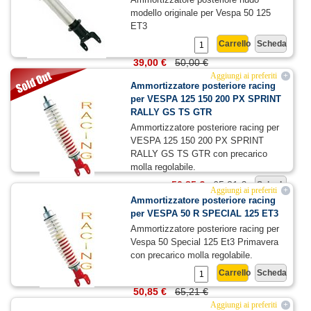
modello originale per Vespa 50 125
ET3
Carrello
Scheda
39,00 €
50,00 €
Aggiungi ai preferiti
+
Ammortizzatore posteriore racing
per VESPA 125 150 200 PX SPRINT
RALLY GS TS GTR
Ammortizzatore posteriore racing per
VESPA 125 150 200 PX SPRINT
RALLY GS TS GTR con precarico
molla regolabile.
50,85 €
65,21 €
Scheda
Aggiungi ai preferiti
+
Ammortizzatore posteriore racing
per VESPA 50 R SPECIAL 125 ET3
Ammortizzatore posteriore racing per
Vespa 50 Special 125 Et3 Primavera
con precarico molla regolabile.
Carrello
Scheda
50,85 €
65,21 €
Aggiungi ai preferiti
+