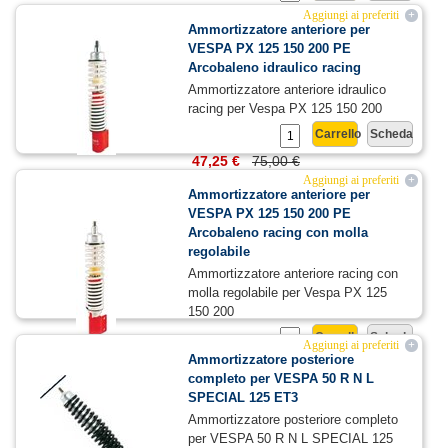
45,99 €
73,00 €
Aggiungi ai preferiti
+
Ammortizzatore anteriore per
VESPA PX 125 150 200 PE
Arcobaleno idraulico racing
Ammortizzatore anteriore idraulico
racing per Vespa PX 125 150 200
Carrello
Scheda
47,25 €
75,00 €
Aggiungi ai preferiti
+
Ammortizzatore anteriore per
VESPA PX 125 150 200 PE
Arcobaleno racing con molla
regolabile
Ammortizzatore anteriore racing con
molla regolabile per Vespa PX 125
150 200
Carrello
Scheda
Aggiungi ai preferiti
+
Ammortizzatore posteriore
44,73 €
71,00 €
completo per VESPA 50 R N L
SPECIAL 125 ET3
Ammortizzatore posteriore completo
per VESPA 50 R N L SPECIAL 125