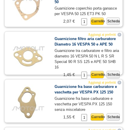
50
Guarnizione coperchio porta ganasce
per VESPA 50 125 ET3 PK 50
2,07 €
Carrello
Scheda
Aggiungi ai preferiti
+
Guarnizione filtro aria carburatore
Diametro 16 VESPA 50 e APE 50
Guarnizione tra carburatore e filtro aria
diametro 16 VESPA 50 N L R S SR
Special 90 R SS 125 e APE 50 SHB
16
1,45 €
Carrello
Scheda
Aggiungi ai preferiti
+
Guarnizione fra base carburatore e
vaschetta per VESPA PX 125 150
Guarnizione fra base carburatore e
vaschetta per VESPA PX 125 150
senza miscelatore
1,55 €
Carrello
Scheda