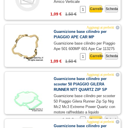
Amico Verticale
Carrello
Scheda
1,09 €
1,50 €
Aggiungi ai preferiti
+
Guarnizione base cilindro per
PIAGGIO APE CAR MP
Guarnizione base cilindro per Piaggio
Ape 501 600MP 601 Ape Car 113275
Carrello
Scheda
1,09 €
1,50 €
Aggiungi ai preferiti
+
Guarnizione base cilindro per
scooter 50 PIAGGIO GILERA
RUNNER NTT QUARTZ ZIP SP
Guarnizione base cilindro per scooter
50 Piaggio Gilera Runner Zip Sp Nrg
Mc2 Mc3 Extreme Power Quartz con
motore raffreddato a liquido
1,60 €
Carrello
Scheda
Aggiungi ai preferiti
+
Guarnizione base cilindro per