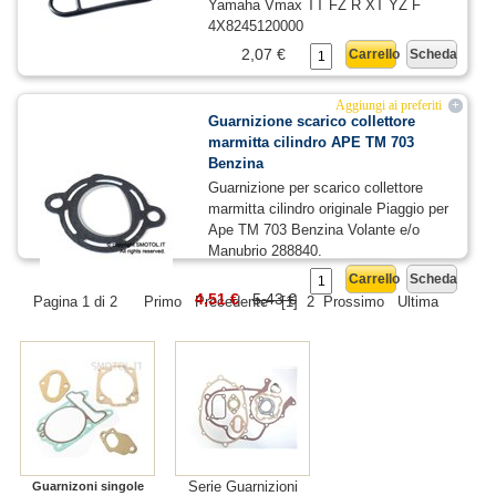
Yamaha Vmax TT FZ R XT YZ F
4X8245120000
2,07 €
Carrello
Scheda
Aggiungi ai preferiti
+
Guarnizione scarico collettore
marmitta cilindro APE TM 703
Benzina
Guarnizione per scarico collettore
marmitta cilindro originale Piaggio per
Ape TM 703 Benzina Volante e/o
Manubrio 288840.
Carrello
Scheda
4,51 €
5,43 €
Pagina 1 di 2
Primo
Precedente
[1]
2
Prossimo
Ultima
Serie Guarnizioni
Guarnizoni singole