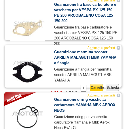
Aggiungi ai preferiti
+
Guarnizione fra base carburatore e
vaschetta per VESPA PX 125 150
PE 200 ARCOBALENO COSA 125
150 200
Guarnizione fra base carburatore e
vaschetta per VESPA PX 125 150 PE
200 ARCOBALENO COSA 125 150
200
Aggiungi ai preferiti
+
1,55 €
Carrello
Scheda
Guarnizione marmitta scooter
APRILIA MALAGUTI MBK YAMAHA
a flangia
Guarnizione a flangia per marmitta
scooter APRILIA MALAGUTI MBK
YAMAHA
Carrello
Scheda
1,21 €
1,55 €
Aggiungi ai preferiti
+
Guarnizione o-ring vaschetta
carburatore YAMAHA MBK AEROX
NEOS
Guarnizione oring per vaschetta
carburatore Yamaha e Mbk Aerox
Neos Bw's Cs.