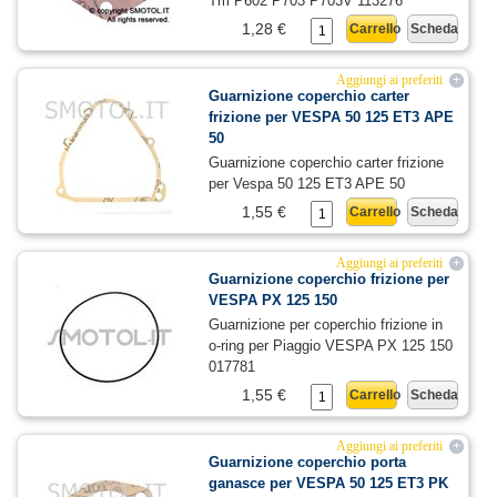
Tm P602 P703 P703V 113276
1,28 €
Carrello
Scheda
Aggiungi ai preferiti
+
Guarnizione coperchio carter
frizione per VESPA 50 125 ET3 APE
50
Guarnizione coperchio carter frizione
per Vespa 50 125 ET3 APE 50
1,55 €
Carrello
Scheda
Aggiungi ai preferiti
+
Guarnizione coperchio frizione per
VESPA PX 125 150
Guarnizione per coperchio frizione in
o-ring per Piaggio VESPA PX 125 150
017781
1,55 €
Carrello
Scheda
Aggiungi ai preferiti
+
Guarnizione coperchio porta
ganasce per VESPA 50 125 ET3 PK