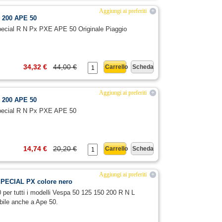
Aggiungi ai preferiti
+
0 200 APE 50
pecial R N Px PXE APE 50 Originale Piaggio
34,32 €
44,00 €
Carrello
Scheda
Aggiungi ai preferiti
+
0 200 APE 50
Special R N Px PXE APE 50
14,74 €
20,20 €
Carrello
Scheda
Aggiungi ai preferiti
+
 SPECIAL PX colore nero
 per tutti i modelli Vespa 50 125 150 200 R N L
bile anche a Ape 50.