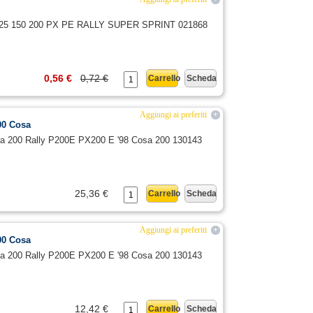
espa 125 150 200 PX PE RALLY SUPER SPRINT 021868
0,56 €
0,72 €
Carrello
Scheda
Aggiungi ai preferiti
+
00 Cosa
espa 200 Rally P200E PX200 E '98 Cosa 200 130143
25,36 €
Carrello
Scheda
Aggiungi ai preferiti
+
00 Cosa
espa 200 Rally P200E PX200 E '98 Cosa 200 130143
12,42 €
Carrello
Scheda