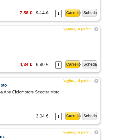
7,58 €
9,14 €
Carrello
Scheda
Aggiungi ai preferiti
+
o
4,34 €
6,90 €
Carrello
Scheda
Aggiungi ai preferiti
+
Moto
spa Ape Ciclomotore Scooter Moto
3,04 €
Carrello
Scheda
Aggiungi ai preferiti
+
mix