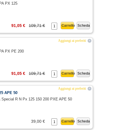
SPA PX 125
91,05 €
109,71 €
Carrello
Scheda
Aggiungi ai preferiti
+
ESPA PX PE 200
91,05 €
109,71 €
Carrello
Scheda
Aggiungi ai preferiti
+
125 APE 50
pa Special R N Px 125 150 200 PXE APE 50
39,00 €
Carrello
Scheda