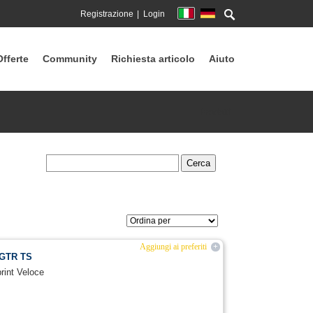
Registrazione
Login
Offerte
Community
Richiesta articolo
Aiuto
Prodotti
Aggiungi ai preferiti
+
 GTR TS
rint Veloce