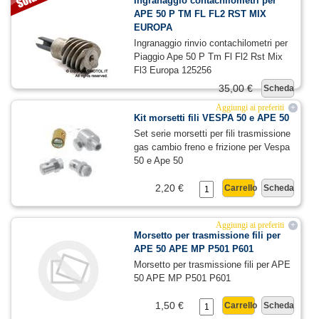
Ingranaggio contachilometri per
APE 50 P TM FL FL2 RST MIX
EUROPA
Ingranaggio rinvio contachilometri per
Piaggio Ape 50 P Tm Fl Fl2 Rst Mix
Fl3 Europa 125256
35,00 €
Scheda
Aggiungi ai preferiti
+
Kit morsetti fili VESPA 50 e APE 50
Set serie morsetti per fili trasmissione
gas cambio freno e frizione per Vespa
50 e Ape 50
2,20 €
Carrello
Scheda
Aggiungi ai preferiti
+
Morsetto per trasmissione fili per
APE 50 APE MP P501 P601
Morsetto per trasmissione fili per APE
50 APE MP P501 P601
1,50 €
Carrello
Scheda