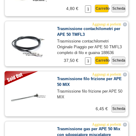
4,80 €
Carrello
Scheda
Aggiungi ai preferiti
+
Trasmissione contachilometri per
APE 50 TMFL3
Trasmissione contachilometri
Originale Piaggio per APE 50 TMFL3
completo di filo e guaina 188636
37,50 €
Carrello
Scheda
Aggiungi ai preferiti
+
Trasmissione filo frizione per APE
50 MIX
Trasmissione filo frizione per APE 50
MIX
6,45 €
Scheda
Aggiungi ai preferiti
+
Trasmissione gas per APE 50 Mix
con sdoppiatore miscelatore