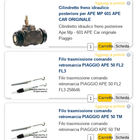
Aggiungi ai preferiti
+
Cilindretto freno idraulico
posteriore per APE MP 601 APE
CAR ORIGINALE
Cilindretto idraulico freno posteriore
Ape Mp - 601 APE Car originale
Piaggio
Carrello
Scheda
11,62 €
14,90 €
Aggiungi ai preferiti
+
Filo trasmissione comando
retromarcia PIAGGIO APE 50 FL2
FL3
Filo trasmissione comando
retromarcia PIAGGIO APE 50 FL2
FL3 258646
Carrello
Scheda
10,56 €
12,00 €
Aggiungi ai preferiti
+
Filo trasmissione comando
retromarcia PIAGGIO APE 50 TM
Filo trasmissione comando
retromarcia PIAGGIO APE 50 TM
Carrello
Scheda