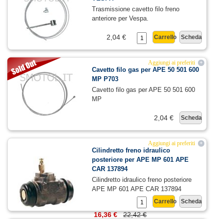
Trasmissione cavetto filo freno
anteriore per Vespa.
2,04 €
Carrello
Scheda
Aggiungi ai preferiti
+
Cavetto filo gas per APE 50 501 600
MP P703
Cavetto filo gas per APE 50 501 600
MP
2,04 €
Scheda
Aggiungi ai preferiti
+
Cilindretto freno idraulico
posteriore per APE MP 601 APE
CAR 137894
Cilindretto idraulico freno posteriore
APE MP 601 APE CAR 137894
Carrello
Scheda
16,36 €
22,42 €