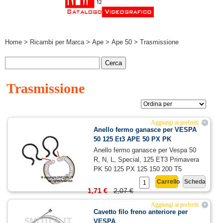
Home
>
Ricambi per Marca
>
Ape
>
Ape 50
> Trasmissione
Trasmissione
Aggiungi ai preferiti
+
Anello fermo ganasce per VESPA
50 125 Et3 APE 50 PX PK
Anello fermo ganasce per Vespa 50
R, N, L, Special, 125 ET3 Primavera
PK 50 125 PX 125 150 200 T5
Carrello
Scheda
1,71 €
2,07 €
Aggiungi ai preferiti
+
Cavetto filo freno anteriore per
VESPA