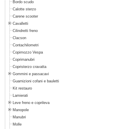
Bordo scudo
Calotte sterzo
Carene scooter
Cavalletti
Cilindretti freno
Clacson
Contachilometri
Copimozzo Vespa
Coprimanubri
Copristerzo cravatta
Gommini e passacavi
Guarnizioni cofani e bauletti
Kit restauro
Lamierati
Leve freno e coprileva
Manopole
Manubri
Molle