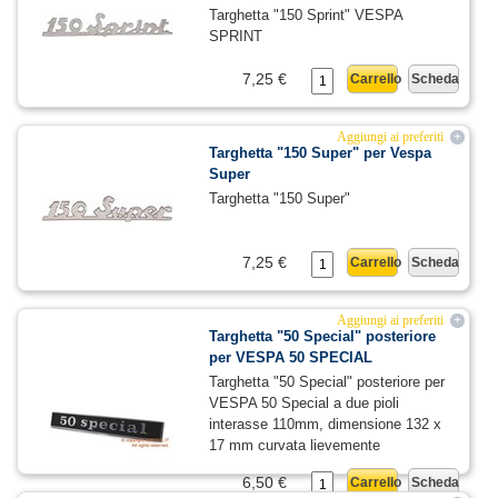
Targhetta "150 Sprint" VESPA
SPRINT
7,25 €
Carrello
Scheda
Aggiungi ai preferiti
+
Targhetta "150 Super" per Vespa
Super
Targhetta "150 Super"
7,25 €
Carrello
Scheda
Aggiungi ai preferiti
+
Targhetta "50 Special" posteriore
per VESPA 50 SPECIAL
Targhetta "50 Special" posteriore per
VESPA 50 Special a due pioli
interasse 110mm, dimensione 132 x
17 mm curvata lievemente
6,50 €
Carrello
Scheda