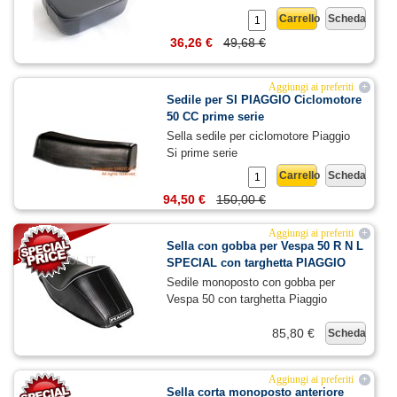
Carrello
Scheda
36,26 €
49,68 €
Aggiungi ai preferiti
+
Sedile per SI PIAGGIO Ciclomotore
50 CC prime serie
Sella sedile per ciclomotore Piaggio
Si prime serie
Carrello
Scheda
94,50 €
150,00 €
Aggiungi ai preferiti
+
Sella con gobba per Vespa 50 R N L
SPECIAL con targhetta PIAGGIO
Sedile monoposto con gobba per
Vespa 50 con targhetta Piaggio
85,80 €
Scheda
Aggiungi ai preferiti
+
Sella corta monoposto anteriore