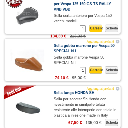
per Vespa 125 150 GS TS RALLY
VNB VBB
Sella corta anteriore per Vespa 150
vecchi modelli
Carrello
Scheda
134,39 €
213,33 €
Aggiungi ai preferiti
+
Sella gobba marrone per Vespa 50
SPECIAL N L
Sella gobba marrone Vespa 50
SPECIAL N L
Carrello
Scheda
74,10 €
95,00 €
Aggiungi ai preferiti
+
Sella lunga HONDA SH
Sella per scooter Sh Honda con
rivestimento in similpelle telata
resistente alle intemperie con telaio in
plastica a iniezione made in Italy
67,50 €
135,00 €
Scheda