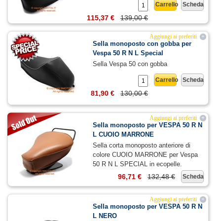
Carrello
Scheda
115,37 €
139,00 €
Aggiungi ai preferiti
+
Sella monoposto con gobba per
Vespa 50 R N L Special
Sella Vespa 50 con gobba
Carrello
Scheda
81,90 €
130,00 €
Aggiungi ai preferiti
+
Sella monoposto per VESPA 50 R N
L CUOIO MARRONE
Sella corta monoposto anteriore di
colore CUOIO MARRONE per Vespa
50 R N L SPECIAL in ecopelle.
96,71 €
132,48 €
Scheda
Aggiungi ai preferiti
+
Sella monoposto per VESPA 50 R N
L NERO