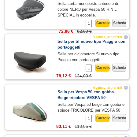
Sella corta monoposto anteriore di
colore NERO per Vespa 50 R N L
SPECIAL in ecopelle.
Carrello
Scheda
72,86 €
82,80 €
Aggiungi ai preferiti
+
Sella per SI nuovo tipo Piaggio con
portaoggetti
Sella per ciclomotore Si nuovo tipo
Piaggio con portaoggetti
Carrello
Scheda
78,12 €
124,00 €
Aggiungi ai preferiti
+
Sella per Vespa 50 con gobba
Beige tricolore VESPA 50
Sella per Vespa 50 beige con gobba e
strisce TRICOLORE per VESPA 50
Carrello
Scheda
83,11 €
113,85 €