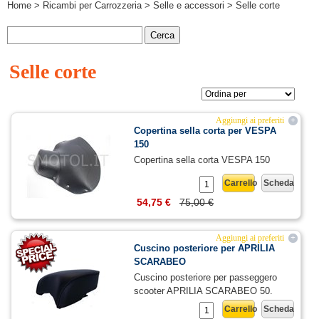
Home
>
Ricambi per Carrozzeria
>
Selle e accessori
> Selle corte
Selle corte
Aggiungi ai preferiti
+
Copertina sella corta per VESPA
150
Copertina sella corta VESPA 150
Carrello
Scheda
54,75 €
75,00 €
Aggiungi ai preferiti
+
Cuscino posteriore per APRILIA
SCARABEO
Cuscino posteriore per passeggero
scooter APRILIA SCARABEO 50.
Carrello
Scheda