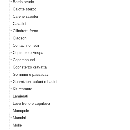
Bordo scudo
Calotte sterzo
Carene scooter
Cavalletti
Cilindretti freno
Clacson
Contachilometri
Copimozzo Vespa
Coprimanubri
Copristerzo cravatta
Gommini e passacavi
Guarnizioni cofani e bauletti
Kit restauro
Lamierati
Leve freno e coprileva
Manopole
Manubri
Molle