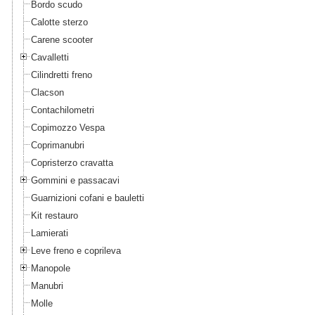
Bordo scudo
Calotte sterzo
Carene scooter
Cavalletti
Cilindretti freno
Clacson
Contachilometri
Copimozzo Vespa
Coprimanubri
Copristerzo cravatta
Gommini e passacavi
Guarnizioni cofani e bauletti
Kit restauro
Lamierati
Leve freno e coprileva
Manopole
Manubri
Molle