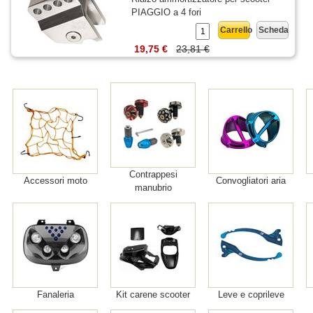
PIAGGIO a 4 fori
Carrello
Scheda
19,75 €
23,81 €
Contrappesi
Accessori moto
Convogliatori aria
manubrio
Fanaleria
Kit carene scooter
Leve e coprileve