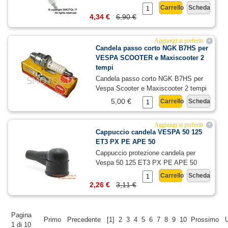
Carrello
Scheda
4,34 €
6,90 €
Aggiungi ai preferiti
+
Candela passo corto NGK B7HS per
VESPA SCOOTER e Maxiscooter 2
tempi
Candela passo corto NGK B7HS per
Vespa Scooter e Maxiscooter 2 tempi
5,00 €
Carrello
Scheda
Aggiungi ai preferiti
+
Cappuccio candela VESPA 50 125
ET3 PX PE APE 50
Cappuccio protezione candela per
Vespa 50 125 ET3 PX PE APE 50
Carrello
Scheda
2,26 €
3,11 €
Pagina
Primo
Precedente
[1]
2
3
4
5
6
7
8
9
10
Prossimo
1 di 10