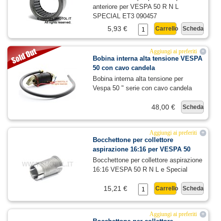
anteriore per VESPA 50 R N L
SPECIAL ET3 090457
5,93 €
Carrello
Scheda
Aggiungi ai preferiti
+
Bobina interna alta tensione VESPA
50 con cavo candela
Bobina interna alta tensione per
Vespa 50 " serie con cavo candela
48,00 €
Scheda
Aggiungi ai preferiti
+
Bocchettone per collettore
aspirazione 16:16 per VESPA 50
Bocchettone per collettore aspirazione
16:16 VESPA 50 R N L e Special
15,21 €
Carrello
Scheda
Aggiungi ai preferiti
+