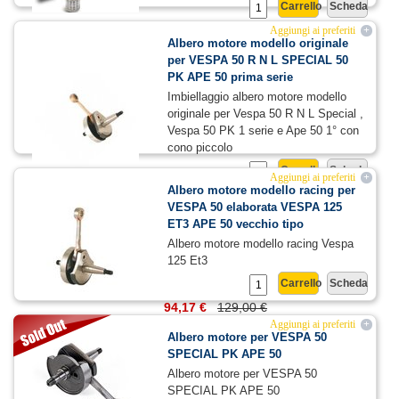
Carrello
Scheda
84,31 €
115,50 €
Aggiungi ai preferiti
+
Albero motore modello originale
per VESPA 50 R N L SPECIAL 50
PK APE 50 prima serie
Imbiellaggio albero motore modello
originale per Vespa 50 R N L Special ,
Vespa 50 PK 1 serie e Ape 50 1° con
cono piccolo
Carrello
Scheda
Aggiungi ai preferiti
+
Albero motore modello racing per
86,94 €
138,00 €
VESPA 50 elaborata VESPA 125
ET3 APE 50 vecchio tipo
Albero motore modello racing Vespa
125 Et3
Carrello
Scheda
94,17 €
129,00 €
Aggiungi ai preferiti
+
Albero motore per VESPA 50
SPECIAL PK APE 50
Albero motore per VESPA 50
SPECIAL PK APE 50