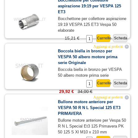
Bocchettone per collettore
aspirazione 19:19 per VESPA 125
ET3
Bocchettone per collettore aspirazione
19:19 VESPA 125 ET3 Vespa 50
elaborate
15,21 €
Carrello
Scheda
Aggiungi ai preferiti
+
Boccola biella in bronzo per
VESPA 50 albero motore prima
serie Originale
Boccola biella in bronzo per VESPA
50 albero motore prima serie
Carrello
Scheda
29,92 €
34,00 €
Aggiungi ai preferiti
+
Bullone motore anteriore per
VESPA 50 R N L Special 125 ET3
PRIMAVERA
Bullone motore anteriore per Vespa 50
R N L Special Et3 125 Primavera PK
50 125 S Xl M10 x 210 mm