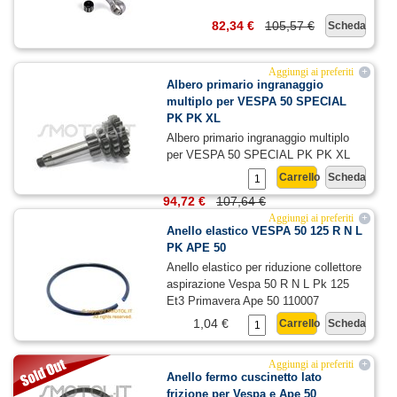
82,34 €
105,57 €
Scheda
Aggiungi ai preferiti
+
Albero primario ingranaggio
multiplo per VESPA 50 SPECIAL
PK PK XL
Albero primario ingranaggio multiplo
per VESPA 50 SPECIAL PK PK XL
Carrello
Scheda
94,72 €
107,64 €
Aggiungi ai preferiti
+
Anello elastico VESPA 50 125 R N L
PK APE 50
Anello elastico per riduzione collettore
aspirazione Vespa 50 R N L Pk 125
Et3 Primavera Ape 50 110007
1,04 €
Carrello
Scheda
Aggiungi ai preferiti
+
Anello fermo cuscinetto lato
frizione per Vespa e Ape 50