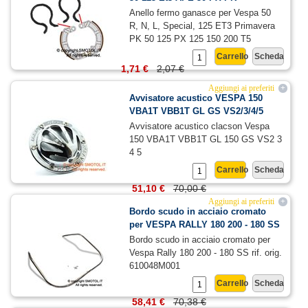
Anello fermo ganasce per Vespa 50
R, N, L, Special, 125 ET3 Primavera
PK 50 125 PX 125 150 200 T5
Carrello
Scheda
1,71 €
2,07 €
Aggiungi ai preferiti
+
Avvisatore acustico VESPA 150
VBA1T VBB1T GL GS VS2/3/4/5
Avvisatore acustico clacson Vespa
150 VBA1T VBB1T GL 150 GS VS2 3
4 5
Carrello
Scheda
51,10 €
70,00 €
Aggiungi ai preferiti
+
Bordo scudo in acciaio cromato
per VESPA RALLY 180 200 - 180 SS
Bordo scudo in acciaio cromato per
Vespa Rally 180 200 - 180 SS rif. orig.
610048M001
Carrello
Scheda
58,41 €
70,38 €