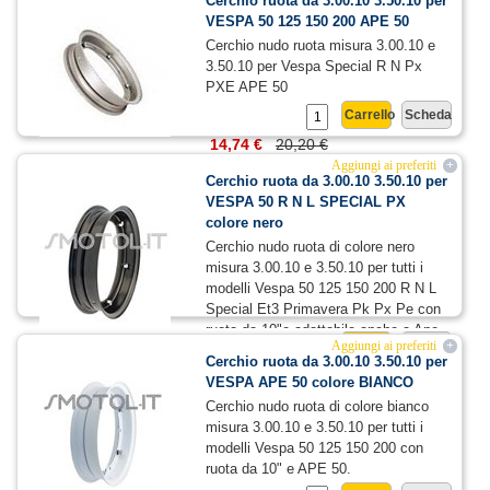
Cerchio ruota da 3.00.10 3.50.10 per
VESPA 50 125 150 200 APE 50
Cerchio nudo ruota misura 3.00.10 e
3.50.10 per Vespa Special R N Px
PXE APE 50
Carrello
Scheda
14,74 €
20,20 €
Aggiungi ai preferiti
+
Cerchio ruota da 3.00.10 3.50.10 per
VESPA 50 R N L SPECIAL PX
colore nero
Cerchio nudo ruota di colore nero
misura 3.00.10 e 3.50.10 per tutti i
modelli Vespa 50 125 150 200 R N L
Special Et3 Primavera Pk Px Pe con
ruota da 10"e adattabile anche a Ape
35,00 €
Aggiungi ai preferiti
Carrello
Scheda
+
50.
Cerchio ruota da 3.00.10 3.50.10 per
VESPA APE 50 colore BIANCO
Cerchio nudo ruota di colore bianco
misura 3.00.10 e 3.50.10 per tutti i
modelli Vespa 50 125 150 200 con
ruota da 10" e APE 50.