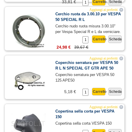
33,81 €
Carrello
Scheda
Aggiungi ai preferiti
+
Cerchio ruota da 3.00.10 per VESPA
50 SPECIAL R L
Cerchio nudo ruota misura 3.00.10"
per Vespa Special R e L da verniciare.
Carrello
Scheda
24,98 €
39,67 €
Aggiungi ai preferiti
+
Coperchio serratura per VESPA 50
R L N SPECIAL GT GTR APE 50
Coperchio serratura per VESPA 50
125 APE50
5,18 €
Carrello
Scheda
Aggiungi ai preferiti
+
Copertina sella corta per VESPA
150
Copertina sella corta VESPA 150