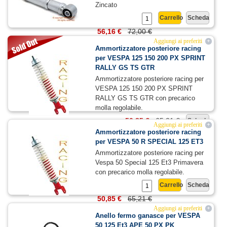
Zincato
Carrello
Scheda
56,16 €
72,00 €
Aggiungi ai preferiti
+
Ammortizzatore posteriore racing
per VESPA 125 150 200 PX SPRINT
RALLY GS TS GTR
Ammortizzatore posteriore racing per
VESPA 125 150 200 PX SPRINT
RALLY GS TS GTR con precarico
molla regolabile.
50,85 €
65,21 €
Scheda
Aggiungi ai preferiti
+
Ammortizzatore posteriore racing
per VESPA 50 R SPECIAL 125 ET3
Ammortizzatore posteriore racing per
Vespa 50 Special 125 Et3 Primavera
con precarico molla regolabile.
Carrello
Scheda
50,85 €
65,21 €
Aggiungi ai preferiti
+
Anello fermo ganasce per VESPA
50 125 Et3 APE 50 PX PK