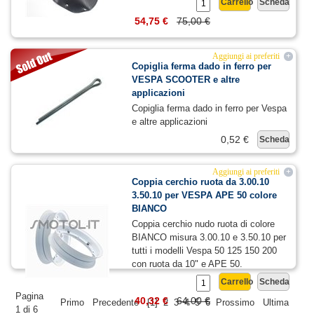
Carrello
Scheda
54,75 €
75,00 €
Aggiungi ai preferiti
+
Copiglia ferma dado in ferro per
VESPA SCOOTER e altre
applicazioni
Copiglia ferma dado in ferro per Vespa
e altre applicazioni
0,52 €
Scheda
Aggiungi ai preferiti
+
Coppia cerchio ruota da 3.00.10
3.50.10 per VESPA APE 50 colore
BIANCO
Coppia cerchio nudo ruota di colore
BIANCO misura 3.00.10 e 3.50.10 per
tutti i modelli Vespa 50 125 150 200
con ruota da 10" e APE 50.
Carrello
Scheda
Pagina
40,32 €
64,00 €
Primo
Precedente
[1]
2
3
4
5
6
Prossimo
Ultima
1 di 6