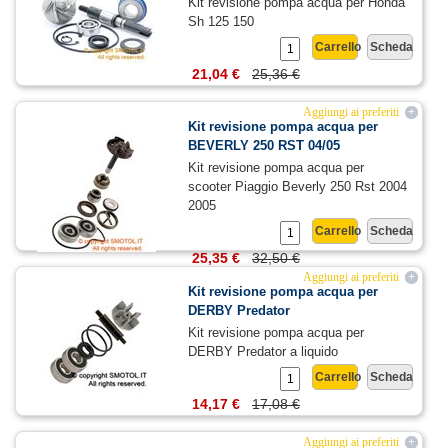
Kit revisione pompa acqua per Honda
Sh 125 150
Carrello
Scheda
21,04 €
25,36 €
Aggiungi ai preferiti
+
Kit revisione pompa acqua per
BEVERLY 250 RST 04/05
Kit revisione pompa acqua per
scooter Piaggio Beverly 250 Rst 2004
2005
Carrello
Scheda
25,35 €
32,50 €
Aggiungi ai preferiti
+
Kit revisione pompa acqua per
DERBY Predator
Kit revisione pompa acqua per
DERBY Predator a liquido
Carrello
Scheda
14,17 €
17,08 €
Aggiungi ai preferiti
+