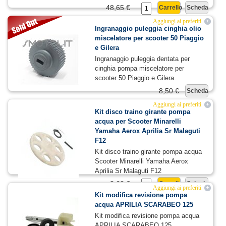
48,65 €
Carrello
Scheda
Aggiungi ai preferiti
+
Ingranaggio puleggia cinghia olio
miscelatore per scooter 50 Piaggio
e Gilera
Ingranaggio puleggia dentata per
cinghia pompa miscelatore per
scooter 50 Piaggio e Gilera.
8,50 €
Scheda
Aggiungi ai preferiti
+
Kit disco traino girante pompa
acqua per Scooter Minarelli
Yamaha Aerox Aprilia Sr Malaguti
F12
Kit disco traino girante pompa acqua
Scooter Minarelli Yamaha Aerox
Aprilia Sr Malaguti F12
3,62 €
Carrello
Scheda
Aggiungi ai preferiti
+
Kit modifica revisione pompa
acqua APRILIA SCARABEO 125
Kit modifica revisione pompa acqua
APRILIA SCARABEO 125