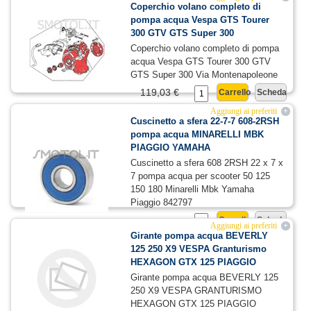
Coperchio volano completo di
pompa acqua Vespa GTS Tourer
300 GTV GTS Super 300
Coperchio volano completo di pompa
acqua Vespa GTS Tourer 300 GTV
GTS Super 300 Via Montenapoleone
119,03 €
Carrello
Scheda
Aggiungi ai preferiti
+
Cuscinetto a sfera 22-7-7 608-2RSH
pompa acqua MINARELLI MBK
PIAGGIO YAMAHA
Cuscinetto a sfera 608 2RSH 22 x 7 x
7 pompa acqua per scooter 50 125
150 180 Minarelli Mbk Yamaha
Piaggio 842797
Carrello
Scheda
Aggiungi ai preferiti
+
4,40 €
5,00 €
Girante pompa acqua BEVERLY
125 250 X9 VESPA Granturismo
HEXAGON GTX 125 PIAGGIO
Girante pompa acqua BEVERLY 125
250 X9 VESPA GRANTURISMO
HEXAGON GTX 125 PIAGGIO