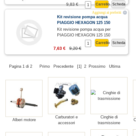
9,83 €
Carrello
Scheda
Aggiungi ai preferiti
+
Kit revisione pompa acqua
PIAGGIO HEXAGON 125 150
Kit revisione pompa acqua per
PIAGGIO HEXAGON 125 150
Carrello
Scheda
7,63 €
9,20 €
Pagina 1 di 2
Primo
Precedente
[1]
2
Prossimo
Ultima
Carburatori e
Cinghie di
Alberi motore
C
accessori
trasmissione