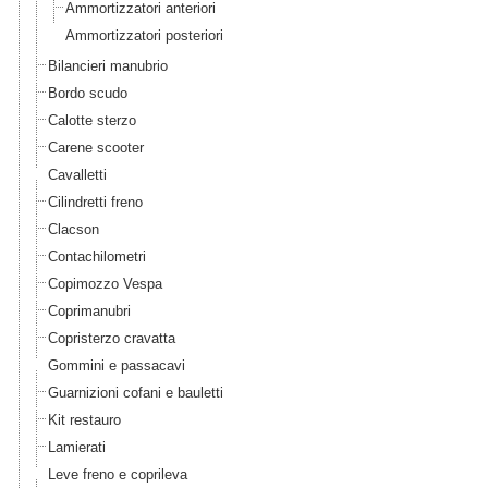
Ammortizzatori anteriori
Ammortizzatori posteriori
Bilancieri manubrio
Bordo scudo
Calotte sterzo
Carene scooter
Cavalletti
Cilindretti freno
Clacson
Contachilometri
Copimozzo Vespa
Coprimanubri
Copristerzo cravatta
Gommini e passacavi
Guarnizioni cofani e bauletti
Kit restauro
Lamierati
Leve freno e coprileva