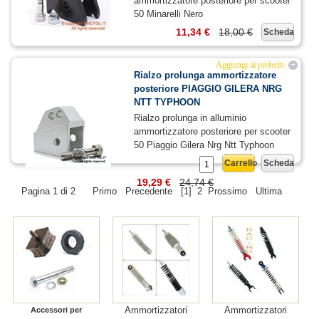
ammortizzatore posteriore per scooter
50 Minarelli Nero
11,34 €
18,00 €
Scheda
Aggiungi ai preferiti
+
Rialzo prolunga ammortizzatore
posteriore PIAGGIO GILERA NRG
NTT TYPHOON
Rialzo prolunga in alluminio
ammortizzatore posteriore per scooter
50 Piaggio Gilera Nrg Ntt Typhoon
Carrello
Scheda
19,29 €
24,74 €
Pagina 1 di 2
Primo
Precedente
[1]
2
Prossimo
Ultima
Ammortizzatori
Ammortizzatori
Accessori per