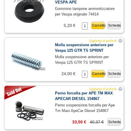
VESPA APE
Gommino tampone ammortizzatore
per Vespa originale 74414
5,20 €
Carrello
Scheda
Aggiungi ai preferiti
+
Molla sospensione anteriore per
Vespa 125 GTR TS SPRINT
Molla sospensione anteriore per
Vespa 125 GTR TS SPRINT
24,00 €
Carrello
Scheda
Aggiungi ai preferiti
+
Perno forcella per APE TM MAX
APECAR DIESEL 154867
Perno sospensione forcella per Ape
Tm Maxi ApeCar Diesel 154867
33,50 €
40,37 €
Scheda