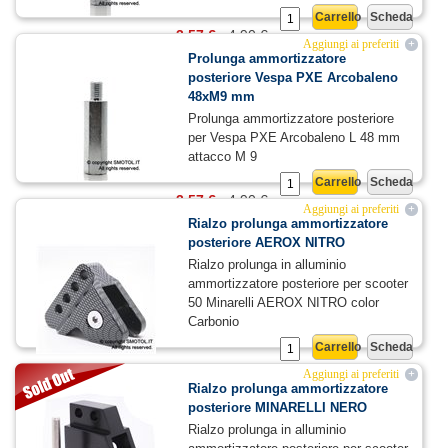
Carrello
Scheda
3,57 €
4,90 €
Aggiungi ai preferiti
+
Prolunga ammortizzatore
posteriore Vespa PXE Arcobaleno
48xM9 mm
Prolunga ammortizzatore posteriore
per Vespa PXE Arcobaleno L 48 mm
attacco M 9
Carrello
Scheda
3,57 €
4,90 €
Aggiungi ai preferiti
+
Rialzo prolunga ammortizzatore
posteriore AEROX NITRO
Rialzo prolunga in alluminio
ammortizzatore posteriore per scooter
50 Minarelli AEROX NITRO color
Carbonio
Carrello
Scheda
19,29 €
24,74 €
Aggiungi ai preferiti
+
Rialzo prolunga ammortizzatore
posteriore MINARELLI NERO
Rialzo prolunga in alluminio