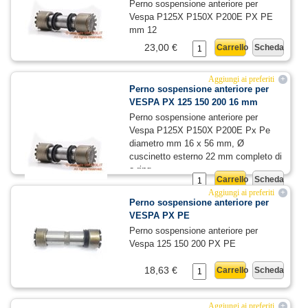
Perno sospensione anteriore per
Vespa P125X P150X P200E PX PE
mm 12
23,00 €
Carrello
Scheda
Aggiungi ai preferiti
+
Perno sospensione anteriore per
VESPA PX 125 150 200 16 mm
Perno sospensione anteriore per
Vespa P125X P150X P200E Px Pe
diametro mm 16 x 56 mm, Ø
cuscinetto esterno 22 mm completo di
o-ring
Carrello
Scheda
Aggiungi ai preferiti
+
14,49 €
23,00 €
Perno sospensione anteriore per
VESPA PX PE
Perno sospensione anteriore per
Vespa 125 150 200 PX PE
18,63 €
Carrello
Scheda
Aggiungi ai preferiti
+