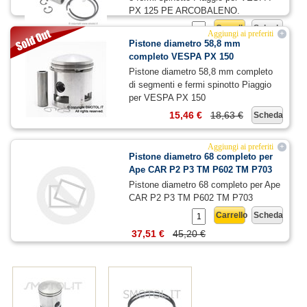
PX 125 PE ARCOBALENO.
Carrello
Scheda
Aggiungi ai preferiti
+
Pistone diametro 58,8 mm
58,41 €
70,38 €
completo VESPA PX 150
Pistone diametro 58,8 mm completo
di segmenti e fermi spinotto Piaggio
per VESPA PX 150
15,46 €
18,63 €
Scheda
Aggiungi ai preferiti
+
Pistone diametro 68 completo per
Ape CAR P2 P3 TM P602 TM P703
Pistone diametro 68 completo per Ape
CAR P2 P3 TM P602 TM P703
Carrello
Scheda
37,51 €
45,20 €